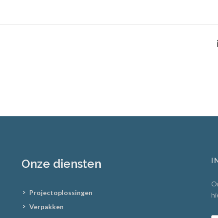
I
Onze diensten
On
Projectoplossingen
hi
Verpakken