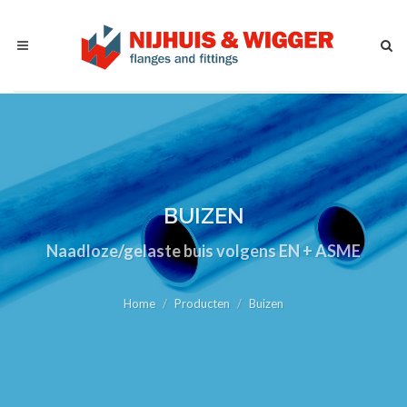
BUIZEN
Naadloze/gelaste buis volgens EN + ASME
Home
Producten
Buizen