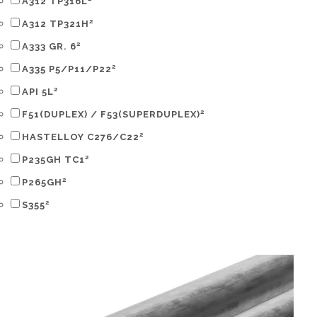
A312 TP316L
2
A312 TP321H
2
A333 GR. 6
2
A335 P5/P11/P22
2
API 5L
2
F51(DUPLEX) / F53(SUPERDUPLEX)
2
HASTELLOY C276/C22
2
P235GH TC1
2
P265GH
2
S355