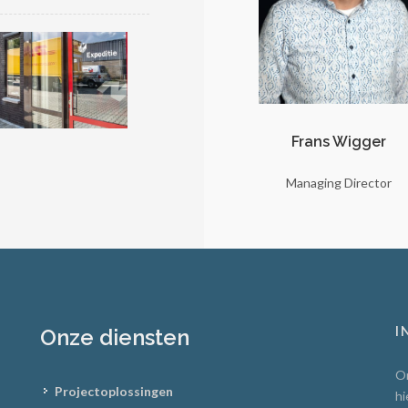
 Koop
Frans Wigger
Esther Willemsen
rtificates
Managing Director
Office/HR/Finance Manag
I
Onze diensten
On
Projectoplossingen
hi