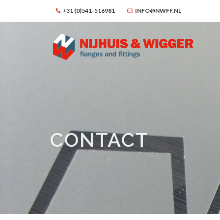
+31 (0)541-516981
INFO@NWFF.NL
CONTACT