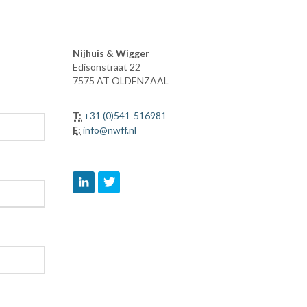
Nijhuis & Wigger
Edisonstraat 22
7575 AT OLDENZAAL
T:
+31 (0)541-516981
E:
info@nwff.nl