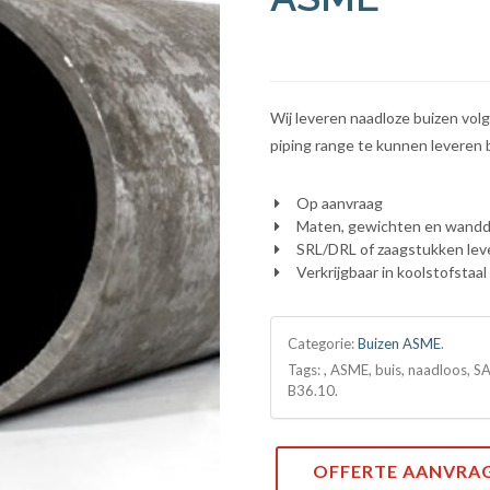
Wij leveren naadloze buizen v
piping range te kunnen leveren 
Op aanvraag
Maten, gewichten en wanddi
SRL/DRL of zaagstukken lev
Verkrijgbaar in koolstofstaa
Categorie:
Buizen ASME
.
Tags: , ASME, buis, naadloos,
B36.10.
OFFERTE AANVRA