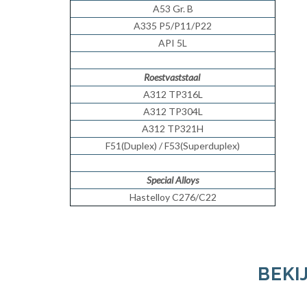
A53 Gr. B
A335 P5/P11/P22
API 5L
Roestvaststaal
A312 TP316L
A312 TP304L
A312 TP321H
F51(Duplex) / F53(Superduplex)
Special Alloys
Hastelloy C276/C22
BEKI