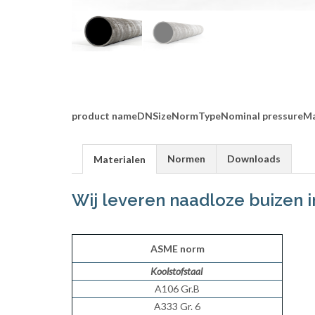
product name
DN
Size
Norm
Type
Nominal pressure
Ma
Normen
Downloads
Materialen
Wij leveren naadloze buizen 
ASME norm
Koolstofstaal
A106 Gr.B
A333 Gr. 6