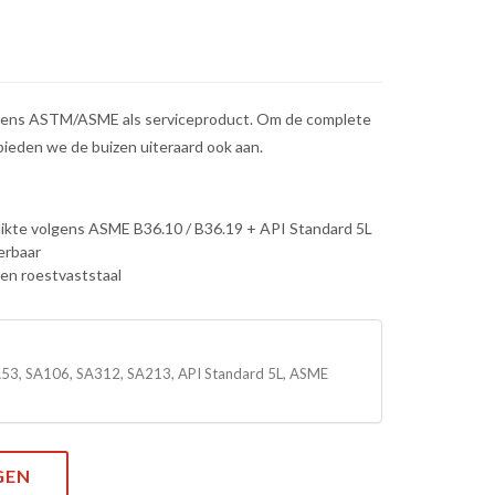
olgens ASTM/ASME als serviceproduct. Om de complete
bieden we de buizen uiteraard ook aan.
kte volgens ASME B36.10 / B36.19 + API Standard 5L
erbaar
l en roestvaststaal
 SA53, SA106, SA312, SA213, API Standard 5L, ASME
GEN