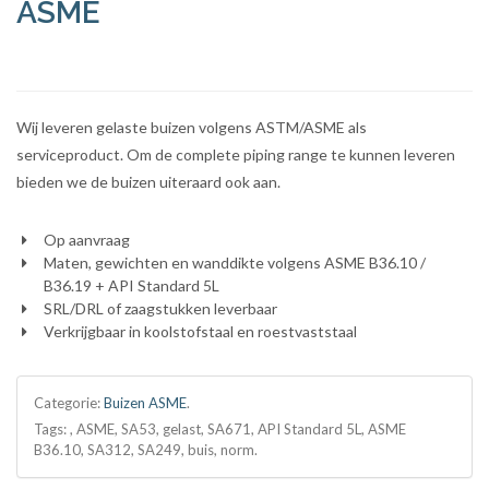
ASME
Wij leveren gelaste buizen volgens ASTM/ASME als
serviceproduct. Om de complete piping range te kunnen leveren
bieden we de buizen uiteraard ook aan.
Op aanvraag
Maten, gewichten en wanddikte volgens ASME B36.10 /
B36.19 + API Standard 5L
SRL/DRL of zaagstukken leverbaar
Verkrijgbaar in koolstofstaal en roestvaststaal
Categorie:
Buizen ASME
.
Tags: , ASME, SA53, gelast, SA671, API Standard 5L, ASME
B36.10, SA312, SA249, buis, norm.