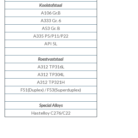
Koolstofstaal
A106 Gr.B
A333 Gr. 6
A53 Gr. B
A335 P5/P11/P22
API 5L
Roestvaststaal
A312 TP316L
A312 TP304L
A312 TP321H
F51(Duplex) / F53(Superduplex)
Special Alloys
Hastelloy C276/C22